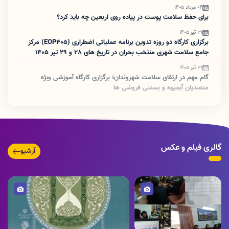
04 مرداد 1405
برای حفظ سلامت پوست در پیاده روی اربعین چه باید کرد؟
31 تیر 1405
برگزاری کارگاه دو روزه تدوین برنامه عملیاتی اضطراری (EOP405) مرکز
جامع سلامت شهری منتخب بحران در تاریخ های 28 و 29 تیر 1405
31 تیر 1405
گام مهم در ارتقای سلامت شهروندان؛ برگزاری کارگاه آموزشی ویژه
متصدیان آبمیوه و بستنی فروشی ها
07 تیر 1405
انتصاب سرپرست شبکه بهداشت و درمان دورود
30 خرداد 1405
غربالگری سرطان روده بزرگ؛ توقف سرطان قبل از شروع
گالری فیلم و عکس
آرشیو
30 خرداد 1405
کتابچه معرفی واکسن روتاویروس برای والدین
تصویر
تصویر
02 خرداد 1405
برگزاری کارگاه آموزشی برنامه بیماری های ایدز، هپاتیت و HPV جهت
صنف آرایشگران(بانوان)
06 اردیبهشت 1405
حضور مسئول اورژانس پیش‌بیمارستانی استان لرستان در شهرستان
تصویر
تصویر