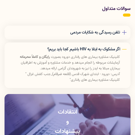
سوالات متداول
تلفن رسیدگی به شکایات مردمی
190
اگر مشکوک به ابتلا به HIV باشیم کجا باید بریم؟
کلینیک مشاوره بیماری های رفتاری
دورود بصورت
رایگان و کاملاً محرمانه
آزمایشات مربوطه را انجام میدهد و
خدمات مشاوره و آموزش به اطرافیان
بیماران مبتلا به ایدز را نیز به شهروندان گرامی ارائه میدهد.
آدرس: دورود - ابتدای شهرک قدس (قلعه ضرقام)_جنب کفش غزال "
کلینیک مشاوره بیماری های رفتاری"
تلفن:
43226117
-
066
زمان مراجعه : همه روزه غیر از روز های تعطیل
شنبه تا چهارشنبه: 8:15 صبح تا 14 بعد ازظهر پنج شنبه : 8:15 صبح تا
12:30 ظهر
انتقادات
و
پیشنهادات