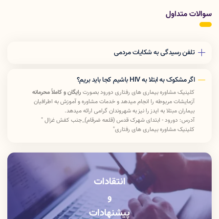
سوالات متداول
تلفن رسیدگی به شکایات مردمی
190
اگر مشکوک به ابتلا به HIV باشیم کجا باید بریم؟
کلینیک مشاوره بیماری های رفتاری
دورود بصورت
رایگان و کاملاً محرمانه
آزمایشات مربوطه را انجام میدهد و
خدمات مشاوره و آموزش به اطرافیان
بیماران مبتلا به ایدز را نیز به شهروندان گرامی ارائه میدهد.
آدرس: دورود - ابتدای شهرک قدس (قلعه ضرقام)_جنب کفش غزال "
کلینیک مشاوره بیماری های رفتاری"
تلفن:
43226117
-
066
زمان مراجعه : همه روزه غیر از روز های تعطیل
شنبه تا چهارشنبه: 8:15 صبح تا 14 بعد ازظهر پنج شنبه : 8:15 صبح تا
12:30 ظهر
انتقادات
و
پیشنهادات