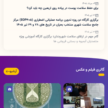
04 مرداد 1405
برای حفظ سلامت پوست در پیاده روی اربعین چه باید کرد؟
31 تیر 1405
برگزاری کارگاه دو روزه تدوین برنامه عملیاتی اضطراری (EOP405) مرکز
جامع سلامت شهری منتخب بحران در تاریخ های 28 و 29 تیر 1405
31 تیر 1405
گام مهم در ارتقای سلامت شهروندان؛ برگزاری کارگاه آموزشی ویژه
متصدیان آبمیوه و بستنی فروشی ها
07 تیر 1405
انتصاب سرپرست شبکه بهداشت و درمان دورود
30 خرداد 1405
غربالگری سرطان روده بزرگ؛ توقف سرطان قبل از شروع
گالری فیلم و عکس
آرشیو
30 خرداد 1405
کتابچه معرفی واکسن روتاویروس برای والدین
تصویر
تصویر
02 خرداد 1405
برگزاری کارگاه آموزشی برنامه بیماری های ایدز، هپاتیت و HPV جهت
صنف آرایشگران(بانوان)
06 اردیبهشت 1405
حضور مسئول اورژانس پیش‌بیمارستانی استان لرستان در شهرستان
تصویر
تصویر