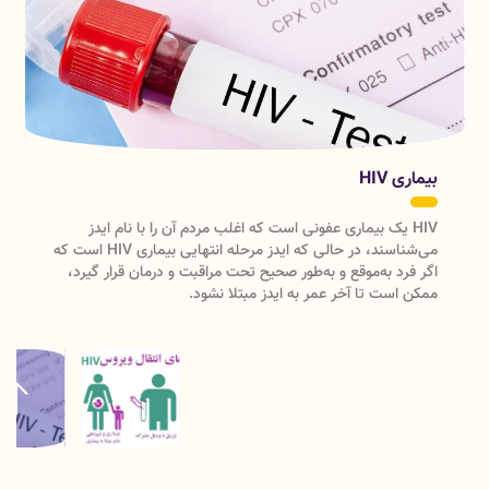
برگزاری پویش ملی سلامت دهان و دندان در شهرستان دورود
20 مهر 1404
توضیحات سرکارخانم دکترقربانی رئیس گروه دفتر سلامت دهان و دندان
وزارت بهداشت در خصوص پویش ملی دهان و دندان
15 مهر 1404
پرسشنامه ارزیابی پویش ملی سلامت دهان و دندان
15 مهر 1404
بیماری HIV
پویش ملی سلامت دهان و دندان از شنبه 19 مهر
HIV یک بیماری عفونی است که اغلب مردم آن را با نام ایدز
می‌شناسند، در حالی که ایدز مرحله انتهایی بیماری HIV است که
اگر فرد به‌موقع و به‌طور صحیح تحت مراقبت و درمان قرار گیرد،
ممکن است تا آخر عمر به ایدز مبتلا نشود.