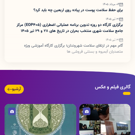
04 مرداد 1405
برای حفظ سلامت پوست در پیاده روی اربعین چه باید کرد؟
31 تیر 1405
برگزاری کارگاه دو روزه تدوین برنامه عملیاتی اضطراری (EOP405) مرکز
جامع سلامت شهری منتخب بحران در تاریخ های 28 و 29 تیر 1405
31 تیر 1405
گام مهم در ارتقای سلامت شهروندان؛ برگزاری کارگاه آموزشی ویژه
متصدیان آبمیوه و بستنی فروشی ها
07 تیر 1405
انتصاب سرپرست شبکه بهداشت و درمان دورود
30 خرداد 1405
غربالگری سرطان روده بزرگ؛ توقف سرطان قبل از شروع
گالری فیلم و عکس
آرشیو
30 خرداد 1405
کتابچه معرفی واکسن روتاویروس برای والدین
تصویر
تصویر
02 خرداد 1405
برگزاری کارگاه آموزشی برنامه بیماری های ایدز، هپاتیت و HPV جهت
صنف آرایشگران(بانوان)
06 اردیبهشت 1405
حضور مسئول اورژانس پیش‌بیمارستانی استان لرستان در شهرستان
تصویر
تصویر