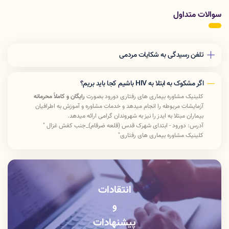
سوالات متداول
تلفن رسیدگی به شکایات مردمی
190
اگر مشکوک به ابتلا به HIV باشیم کجا باید بریم؟
کلینیک مشاوره بیماری های رفتاری
دورود بصورت
رایگان و کاملاً محرمانه
آزمایشات مربوطه را انجام میدهد و
خدمات مشاوره و آموزش به اطرافیان
بیماران مبتلا به ایدز را نیز به شهروندان گرامی ارائه میدهد.
آدرس: دورود - ابتدای شهرک قدس (قلعه ضرقام)_جنب کفش غزال "
کلینیک مشاوره بیماری های رفتاری"
تلفن:
43226117
-
066
زمان مراجعه : همه روزه غیر از روز های تعطیل
شنبه تا چهارشنبه: 8:15 صبح تا 14 بعد ازظهر پنج شنبه : 8:15 صبح تا
12:30 ظهر
انتقادات
و
پیشنهادات