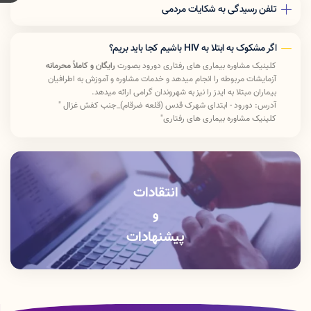
تلفن رسیدگی به شکایات مردمی
190
اگر مشکوک به ابتلا به HIV باشیم کجا باید بریم؟
کلینیک مشاوره بیماری های رفتاری
دورود بصورت
رایگان و کاملاً محرمانه
آزمایشات مربوطه را انجام میدهد و
خدمات مشاوره و آموزش به اطرافیان
بیماران مبتلا به ایدز را نیز به شهروندان گرامی ارائه میدهد.
آدرس: دورود - ابتدای شهرک قدس (قلعه ضرقام)_جنب کفش غزال "
کلینیک مشاوره بیماری های رفتاری"
تلفن:
43226117
-
066
زمان مراجعه : همه روزه غیر از روز های تعطیل
شنبه تا چهارشنبه: 8:15 صبح تا 14 بعد ازظهر پنج شنبه : 8:15 صبح تا
12:30 ظهر
انتقادات
و
پیشنهادات